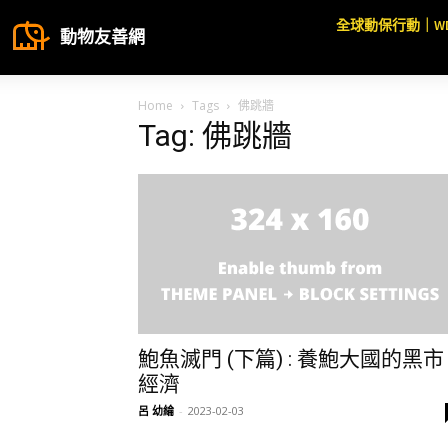
全球動保行動｜W
動物友善網
Home
Tags
佛跳牆
Tag: 佛跳牆
鮑魚滅門 (下篇) : 養鮑大國的黑市
經濟
呂 幼綸
-
2023-02-03