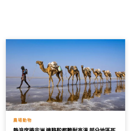
農場動物
熱浪席捲非洲 連駱駝都難耐高溫 部分地區死