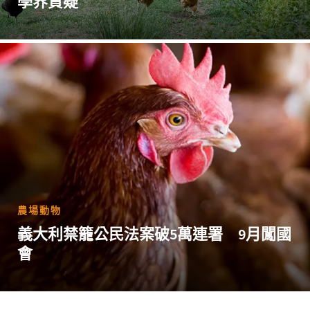
學界質疑
農場動物
義大利禁籠公民法案破5萬連署 9月闖國
會