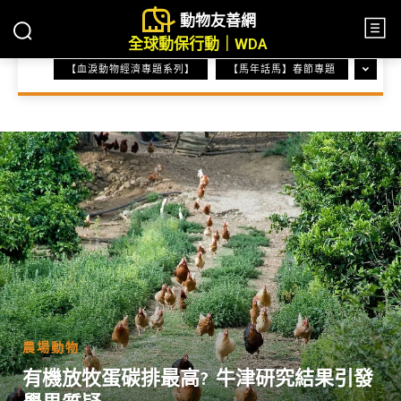
動物友善網
全球動保行動｜WDA
【血淚動物經濟專題系列】
【馬年話馬】春節專題
HOME
農場動物
農場動物
有機放牧蛋碳排最高? 牛津研究結果引發