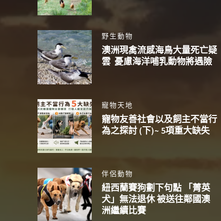
野生動物
澳洲現禽流感海鳥大量死亡疑
雲 憂慮海洋哺乳動物將遇險
寵物天地
寵物友善社會以及飼主不當行
為之探討 (下)~ 5項重大缺失
伴侶動物
紐西蘭賽狗劃下句點 「菁英
犬」無法退休 被送往鄰國澳
洲繼續比賽