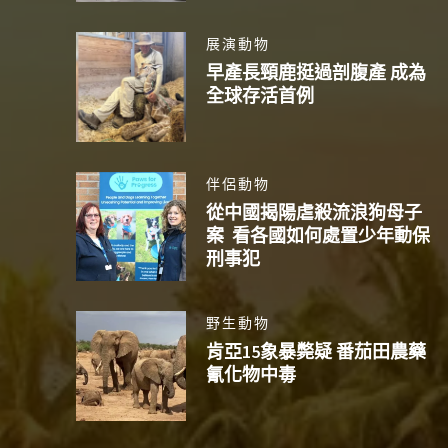
展演動物
早產長頸鹿挺過剖腹產 成為
全球存活首例
伴侶動物
從中國揭陽虐殺流浪狗母子
案 看各國如何處置少年動保
刑事犯
野生動物
肯亞15象暴斃疑 番茄田農藥
氰化物中毒