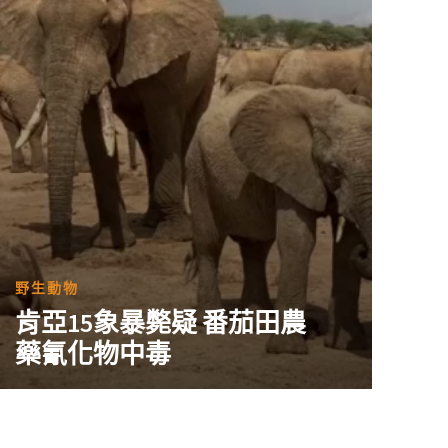
野生動物
肯亞15象暴斃疑 番茄田農
藥氰化物中毒