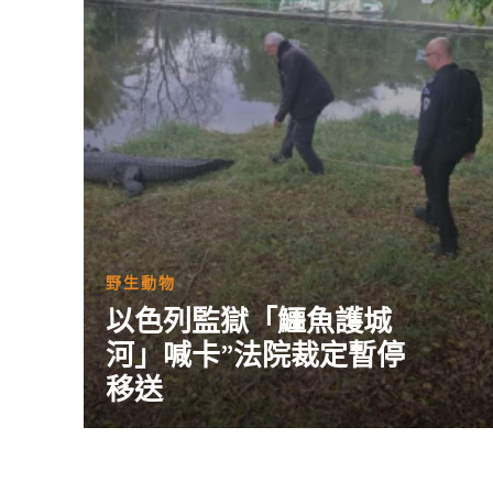
野生動物
以色列監獄「鱷魚護城
河」喊卡”法院裁定暫停
移送