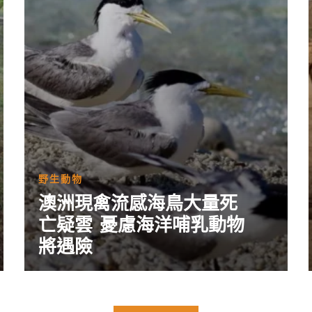
野生動物
澳洲現禽流感海鳥大量死
亡疑雲 憂慮海洋哺乳動物
將遇險