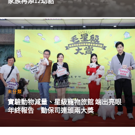
家族再添12幼貂
未分類
實驗動物減量、星級寵物旅館 端出亮眼
年終報告 動保司連頒兩大獎