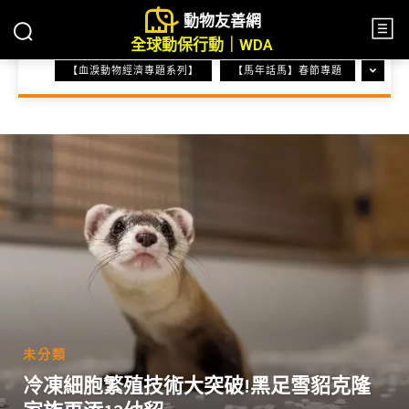
動物友善網
全球動保行動｜WDA
【血淚動物經濟專題系列】
【馬年話馬】春節專題
HOME
未分類
未分類
冷凍細胞繁殖技術大突破!黑足雪貂克隆