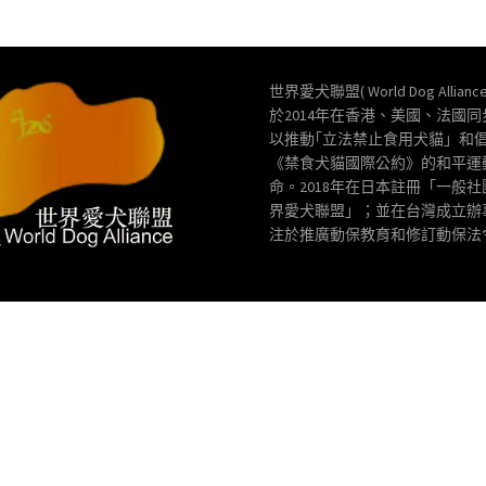
世界愛犬聯盟( World Dog Allianc
於2014年在香港、美國、法國
以推動｢立法禁止食用犬貓」和
《禁食犬貓國際公約》的和平運
命。2018年在日本註冊「一般
界愛犬聯盟」；並在台灣成立辦
注於推廣動保教育和修訂動保法