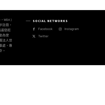
e，WDA )
SOCIAL NETWORKS
同步註冊，
Facebook
Instagram
倡議發起
動為使
Twitter
社團法人世
事處，專
令。