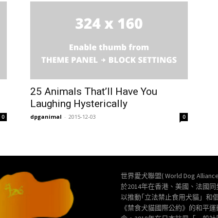
25 Animals That’ll Have You
Laughing Hysterically
dpganimal
-
2015-12-03
0
0
世界愛犬聯盟( World Dog Allianc
於2014年在香港、美國、法國
以推動｢立法禁止食用犬貓」和
《禁食犬貓國際公約》的和平運