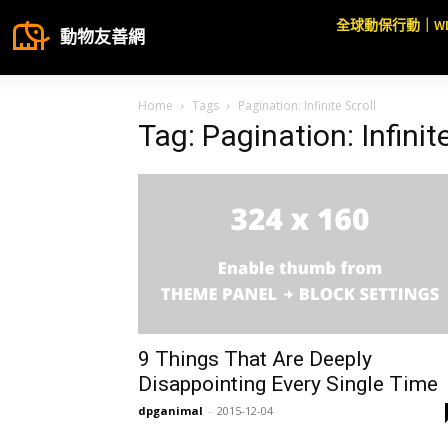
全球動保行動｜W
動物友善網
Home
Tags
Pagination: Infinite Scroll
Tag: Pagination: Infinit
9 Things That Are Deeply
Disappointing Every Single Time
dpganimal
-
2015-12-04