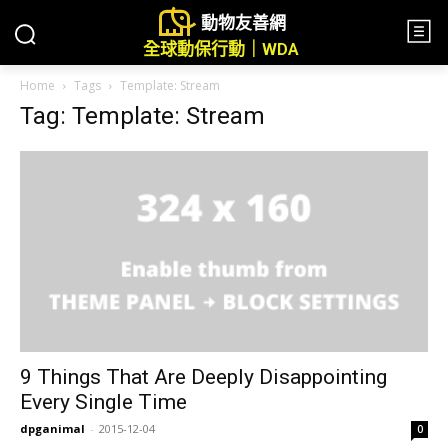
動物友善網
全球動保行動｜WDA
Home
Tags
Template: Stream
Tag: Template: Stream
9 Things That Are Deeply Disappointing
Every Single Time
dpganimal
-
2015-12-04
0