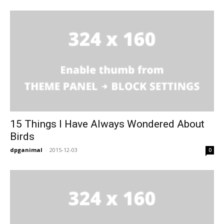
15 Things I Have Always Wondered About
Birds
dpganimal
-
2015-12-03
0