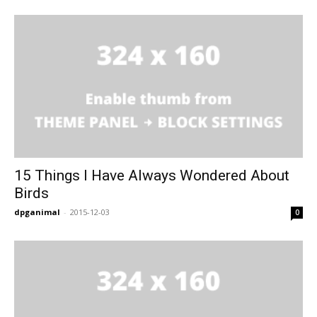
15 Things I Have Always Wondered About
Birds
dpganimal
-
2015-12-03
0