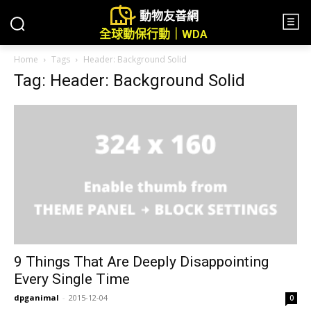
動物友善網
全球動保行動｜WDA
Home
Tags
Header: Background Solid
Tag: Header: Background Solid
9 Things That Are Deeply Disappointing
Every Single Time
dpganimal
-
2015-12-04
0