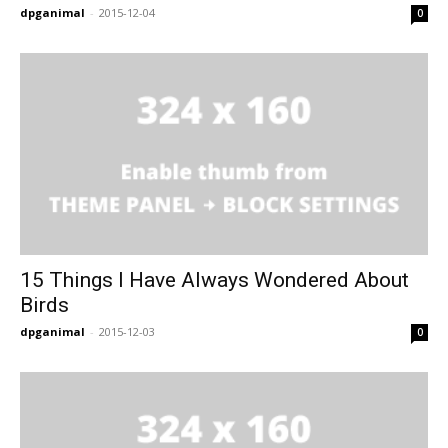
dpganimal
-
2015-12-04
0
15 Things I Have Always Wondered About
Birds
dpganimal
-
2015-12-03
0