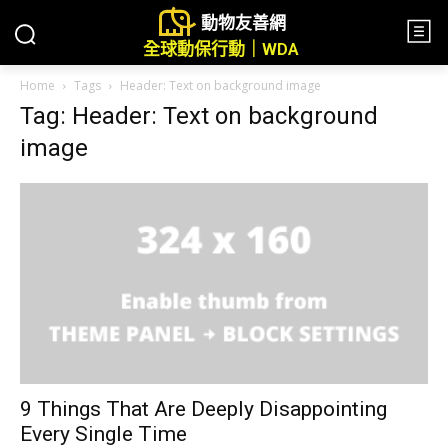
動物友善網
全球動保行動｜WDA
Home
Tags
Header: Text on background image
Tag: Header: Text on background
image
9 Things That Are Deeply Disappointing
Every Single Time