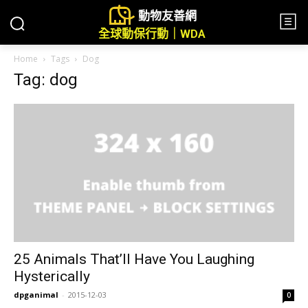
動物友善網
全球動保行動｜WDA
Home
Tags
Dog
Tag: dog
25 Animals That’ll Have You Laughing
Hysterically
dpganimal
-
2015-12-03
0