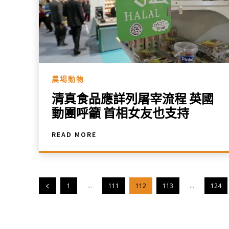
農場動物
清真食品應詳列屠宰流程 英國
動團呼籲 首相女友也支持
READ MORE
...
...
1
111
112
113
124