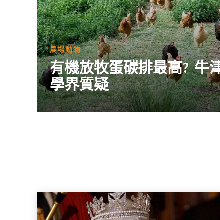
農場動物
有機放牧蛋碳排最高? 牛
學界質疑