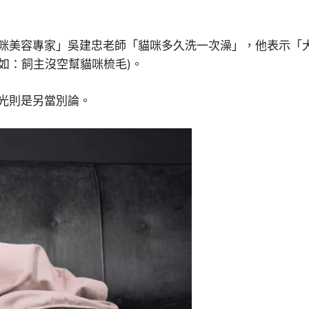
貓咪美容專家」吳建忠老師「貓咪多久洗一次澡」，他表示「
如：飼主沒空幫貓咪梳毛)。
剃光則是另當別論。