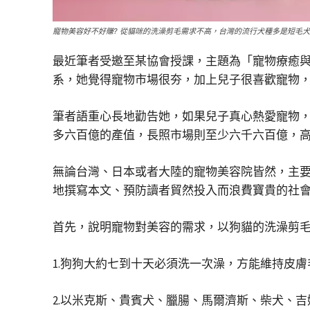
寵物美容好不好賺? 從貓咪的洗澡剪毛需求不高，台灣的流行犬種多是短毛
最近筆者受邀至某協會授課，主題為「寵物療癒
系，她覺得寵物市場很夯，加上兒子很喜歡寵物
筆者語重心長地勸告她，如果兒子真心熱愛寵物
多六百億的產值，長照市場則至少六千六百億，
無論台灣、日本或者大陸的寵物美容院皆然，主
地撰寫本文、預防讀者貿然投入而浪費寶貴的社
首先，說明寵物對美容的需求，以狗貓的洗澡剪
1.狗狗大約七到十天必須洗一次澡，方能維持皮
2.以米克斯、貴賓犬、臘腸、馬爾濟斯、柴犬、