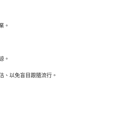
業。
諒。
估、以免盲目跟隨流行。