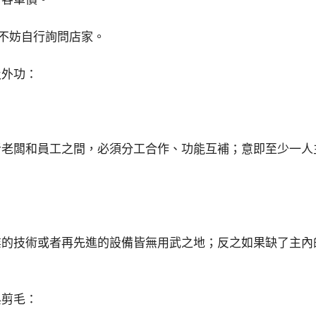
者不妨自行詢問店家。
及外功：
者老闆和員工之間，必須分工合作、功能互補；意即至少一人
業的技術或者再先進的設備皆無用武之地；反之如果缺了主內
與剪毛：