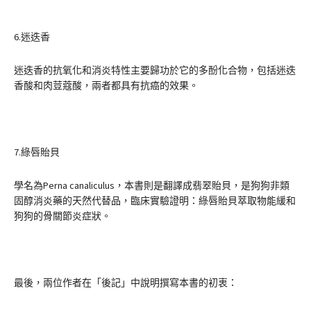
6.迷迭香
迷迭香的抗氧化和消炎特性主要歸功於它的多酚化合物，包括迷迭
香酸和肉荳蔻酸，兩者都具有抗癌的效果。
7.綠唇貽貝
學名為Perna canaliculus，本書則是翻譯成翡翠貽貝，是狗狗非類
固醇消炎藥的天然代替品，臨床實驗證明：綠唇貽貝萃取物能緩和
狗狗的骨關節炎症狀。
最後，兩位作者在「後記」中說明撰寫本書的初衷：