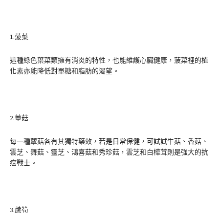
1.菠菜
這種綠色葉菜類擁有消炎的特性，也能維護心臟健康，菠菜裡的植
化素亦能降低對單糖和脂肪的渴望。
2.蕈菇
每一種蕈菇各有其獨特藥效，若是日常保健，可試試牛菇、香菇、
雲芝、舞菇、靈芝、鴻喜菇和秀珍菇，雲芝和白樺茸則是強大的抗
癌戰士。
3.蘆筍