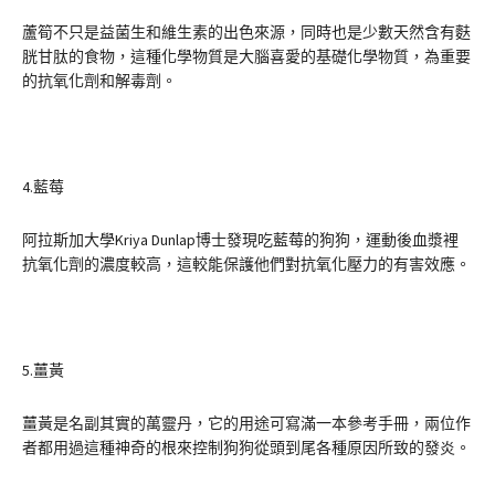
蘆筍不只是益菌生和維生素的出色來源，同時也是少數天然含有麩
胱甘肽的食物，這種化學物質是大腦喜愛的基礎化學物質，為重要
的抗氧化劑和解毒劑。
4.藍莓
阿拉斯加大學Kriya Dunlap博士發現吃藍莓的狗狗，運動後血漿裡
抗氧化劑的濃度較高，這較能保護他們對抗氧化壓力的有害效應。
5.薑黃
薑黃是名副其實的萬靈丹，它的用途可寫滿一本參考手冊，兩位作
者都用過這種神奇的根來控制狗狗從頭到尾各種原因所致的發炎。