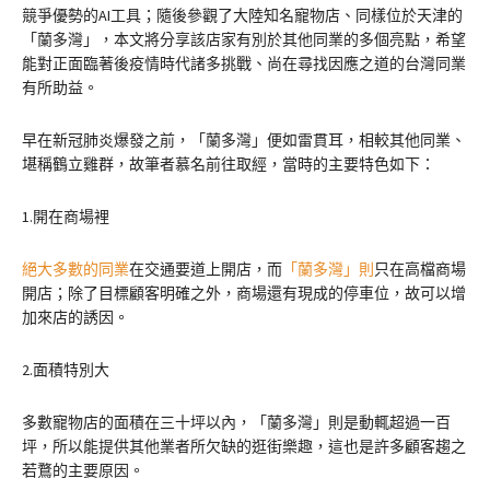
競爭優勢的AI工具；隨後參觀了大陸知名寵物店、同樣位於天津的
「蘭多灣」，本文將分享該店家有別於其他同業的多個亮點，希望
能對正面臨著後疫情時代諸多挑戰、尚在尋找因應之道的台灣同業
有所助益。
早在新冠肺炎爆發之前，「蘭多灣」便如雷貫耳，相較其他同業、
堪稱鶴立雞群，故筆者慕名前往取經，當時的主要特色如下：
1.開在商場裡
絕大多數的同業
在交通要道上開店，而
「蘭多灣」則
只在高檔商場
開店；除了目標顧客明確之外，商場還有現成的停車位，故可以增
加來店的誘因。
2.面積特別大
多數寵物店的面積在三十坪以內，「蘭多灣」則是動輒超過一百
坪，所以能提供其他業者所欠缺的逛街樂趣，這也是許多顧客趨之
若鶩的主要原因。