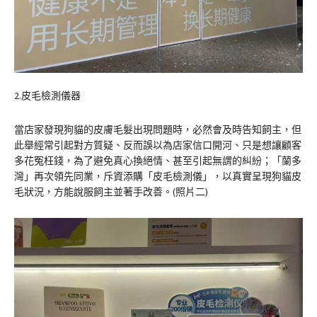
2.皮毛檢測儀器
當店家發現狗貓的皮膚毛髮出現問題時，必然會及時告知飼主，但
此舉經常引起對方質疑、反而誤以為店家信口開河、只是想讓顧客
多花冤枉錢，為了避免真心換絕情、甚至引起無謂的糾紛；「蘭多
灣」再次領先同業，斥資添購「皮毛檢測儀」，以真實呈現狗貓皮
毛狀況，方能說服飼主並著手改善。(照片二)