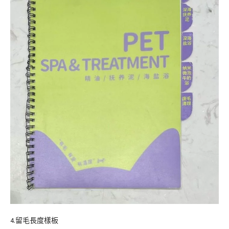
4.留毛長度樣板