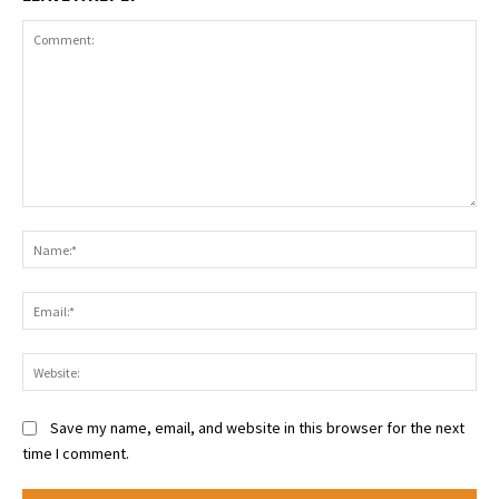
Comment:
Na
Ema
Web
Save my name, email, and website in this browser for the next
time I comment.