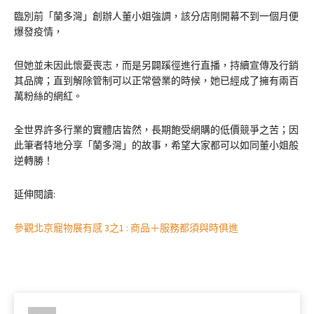
臨別前「蘭多灣」創辦人董小姐強調，該分店剛開幕不到一個月便
爆發疫情，
但她並未因此懷憂喪志，而是另闢蹊徑進行直播，持續宣傳及行銷
其品牌；直到解除管制可以正常營業的時候，她已經成了擁有兩百
萬粉絲的網紅。
全世界許多行業的實體店皆然，長期飽受網購的低價競爭之苦；因
此筆者特地分享「蘭多灣」的故事，希望大家都可以如同董小姐般
逆轉勝！
延伸閱讀:
參觀北京寵物展有感 3之1 : 商品＋服務都須與時俱進