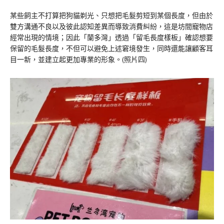
某些飼主不打算把狗貓剃光、只想把毛髮剪短到某個長度，但由於
雙方溝通不良以及彼此認知差異而導致消費糾紛，這是坊間寵物店
經常出現的情境；因此「蘭多灣」透過「留毛長度樣板」確認想要
保留的毛髮長度，不但可以避免上述窘境發生，同時還能讓顧客耳
目一新，並建立起更加專業的形象。(照片四)