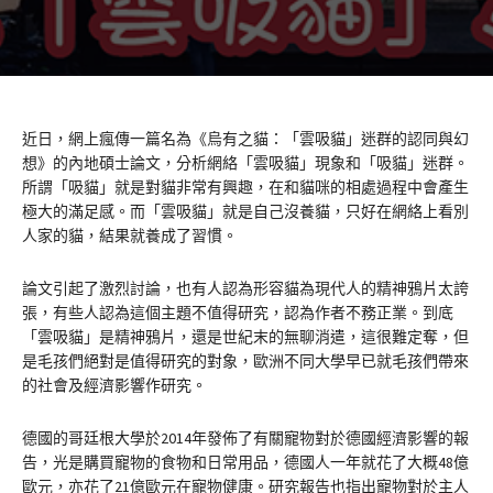
近日，網上瘋傳一篇名為《烏有之貓：「雲吸貓」迷群的認同與幻
想》的內地碩士論文，分析網絡「雲吸貓」現象和「吸貓」迷群。
所謂「吸貓」就是對貓非常有興趣，在和貓咪的相處過程中會產生
極大的滿足感。而「雲吸貓」就是自己沒養貓，只好在網絡上看別
人家的貓，結果就養成了習慣。
論文引起了激烈討論，也有人認為形容貓為現代人的精神鴉片太誇
張，有些人認為這個主題不值得研究，認為作者不務正業。到底
「雲吸貓」是精神鴉片，還是世紀末的無聊消遣，這很難定奪，但
是毛孩們絕對是值得研究的對象，歐洲不同大學早已就毛孩們帶來
的社會及經濟影響作研究。
德國的哥廷根大學於2014年發佈了有關寵物對於德國經濟影響的報
告，光是購買寵物的食物和日常用品，德國人一年就花了大概48億
歐元，亦花了21億歐元在寵物健康。研究報告也指出寵物對於主人