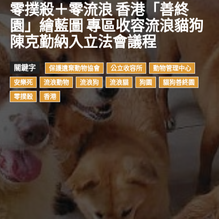
零撲殺＋零流浪 香港「善終
園」繪藍圖 專區收容流浪貓狗
陳克勤納入立法會議程
關鍵字
保護遺棄動物協會
公立收容所
動物管理中心
安樂死
流浪動物
流浪狗
流浪貓
狗園
貓狗善終園
零撲殺
香港