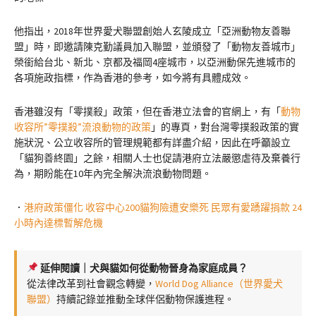
他指出，2018年世界愛犬聯盟創始人玄陵成立「亞洲動物友善聯
盟」時，即邀請陳克勤議員加入聯盟，並頒發了「動物友善城市」
榮銜給台北、新北、京都及福岡4座城市，以亞洲動保先進城市的
各項施政指標，作為香港的參考，如今將有具體成效。
香港雖沒有「零撲殺」政策，但在香港立法會的官網上，有「
動物
收容所”零撲殺”流浪動物的政策
」的專頁，對台灣零撲殺政策的實
施狀況、公立收容所的管理規範都有詳盡介紹，因此在呼籲設立
「貓狗善終園」之餘，相關人士也促請港府立法嚴懲虐待及棄養行
為，期盼能在10年內完全解決流浪動物問題。
．
港府政策僵化 收容中心200貓狗險遭安樂死 民眾有愛踴躍捐款 24
小時內達標暫解危機
延伸閱讀｜犬與貓如何從動物晉身為家庭成員？
從法律改革到社會觀念轉變，
World Dog Alliance（世界愛犬
聯盟）
持續記錄並推動全球伴侶動物保護進程。