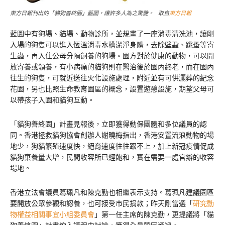
東方日報刊出的「貓狗善終園」藍圖，讓許多人為之驚艷。 取自
東方日報
藍圖中有狗場、貓場、動物診所，並規畫了一座消毒清洗池，讓剛
入場的狗隻可以進入恆溫消毒水槽潔淨身體，去除壁蝨、跳蚤等寄
生蟲，再入住公母分隔飼養的狗場。園方對於健康的動物，可以開
放寄養或領養，有小病痛的貓狗則在醫治後於園內終老，而在園內
往生的狗隻，可就近送往火化設施處理，附近並有可供灑葬的紀念
花園，另也比照生命教育園區的概念，設置遊憩設施，期望父母可
以帶孩子入園和貓狗互動。
「貓狗善終園」計畫見報後，立即獲得動保團體和多位議員的認
同。香港拯救貓狗協會創辦人謝曉梅指出，香港安置流浪動物的場
地少，狗貓繁殖速度快，絕育速度往往跟不上，加上新冠疫情促成
貓狗棄養量大增，民間收容所已經飽和，實在需要一處官辦的收容
場地。
香港立法會議員葛珮凡和陳克勤也相繼表示支持。葛珮凡建議園區
要開放公眾參觀和認養，也可接受市民捐款；昨天剛當選「
研究動
物權益相關事宜小組委員會
」第一任主席的陳克勤，更提議將「貓