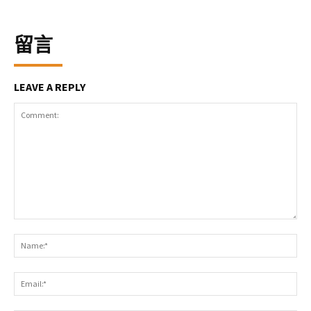
留言
LEAVE A REPLY
Comment:
Na
Ema