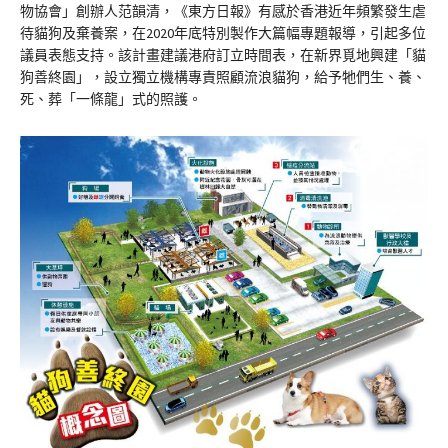
物協會」創辦人范韻清，《東方日報》有感於香港近年頻繁發生虐
待貓狗及棄養案，在2020年底特別製作大篇幅專題報導，引起多位
議員表態支持。該計畫建議港府訂立時間表，在新界覓地興建「貓
狗善終園」，設立獨立機構專責照顧流浪貓狗，給予牠們生、養、
死、葬「一條龍」式的照護。