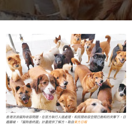
香港流浪貓狗收容問題，在官方執行人道處理，和民間收容空間已飽和的夾擊下，日
趨嚴峻，「貓狗善終園」計畫提供了解方。取自
東方日報