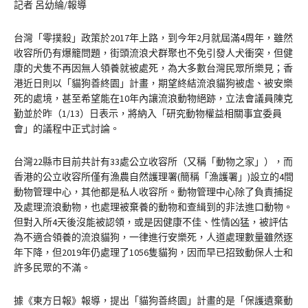
記者 呂幼綸/報導
台灣「零撲殺」政策於2017年上路，到今年2月就屆滿4周年，雖然
收容所仍有爆籠問題，街頭流浪犬群聚也不免引發人犬衝突，但健
康的犬隻不再因無人領養就被處死，為大多數台灣民眾所樂見；香
港近日則以「貓狗善終園」計畫，期望終結流浪貓狗被虐、被安樂
死的處境，甚至希望能在10年內讓流浪動物絕跡，立法會議員陳克
勤並於昨（1/13）日表示，將納入「研究動物權益相關事宜委員
會」的議程中正式討論。
台灣22縣市目前共計有33處公立收容所（又稱「動物之家」），而
香港的公立收容所僅有漁農自然護理署(簡稱「漁護署」)設立的4間
動物管理中心，其他都是私人收容所。動物管理中心除了負責捕捉
及處理流浪動物，也處理被棄養的動物和查緝到的非法進口動物。
但對入所4天後沒能被認領，或是因健康不佳、性情凶猛，被評估
為不適合領養的流浪貓狗，一律進行安樂死，人道處理數量雖然逐
年下降，但2019年仍處理了1056隻貓狗，因而早已招致動保人士和
許多民眾的不滿。
據《東方日報》報導，提出「貓狗善終園」計畫的是「保護遺棄動