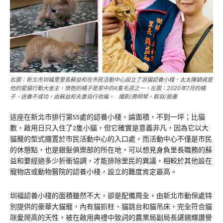
右圖：新北市圳福里里長蘇益和在市民活動中心設立了浪貓認養小棧，太太陳穎貞是
他的愛貓行動大金主，懷抱的橘子是家中的4隻毛孩之一。左圖：2020年7月的橘
子，送養不成功，由蘇益和夫妻自行收編。 攝影/周明琴，取自/臉書
這座在新北市排行第55處的認養小棧，論面積，不到一坪；比貓
數，啟用日只入住了2隻小貓，但它確實是意義非凡，因為它以大
貓籠的型式擺置於市民活動中心的入口處，而活動中心不僅是市民
的休憩點，也是銀髮俱樂部的所在地，可以想見身負里長職務的蘇
益和要經過多少折衝協調，才能排除里民的異議，相較於其他設在
寵物店或動物醫院的認養小棧，設立的難度肯定最高。
圳福認養小棧的面積雖然不大，卻是配備周全，由新北市動保處特
別提供的豪華大貓籠，內有貓抓柱、貓跳台和貓吊床，完全符合貓
咪愛爬高的天性，被在啟用典禮中致詞的農業局副局長諶錫輝讚譽