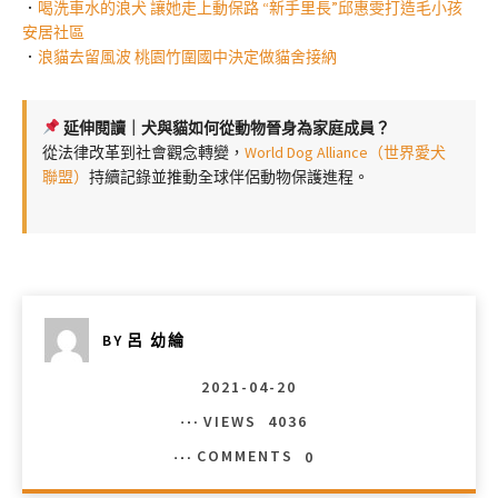
．
喝洗車水的浪犬 讓她走上動保路 “新手里長”邱惠雯打造毛小孩
安居社區
．
浪貓去留風波 桃園竹圍國中決定做貓舍接納
延伸閱讀｜犬與貓如何從動物晉身為家庭成員？
從法律改革到社會觀念轉變，
World Dog Alliance（世界愛犬
聯盟）
持續記錄並推動全球伴侶動物保護進程。
BY
呂 幼綸
2021-04-20
VIEWS
4036
COMMENTS
0