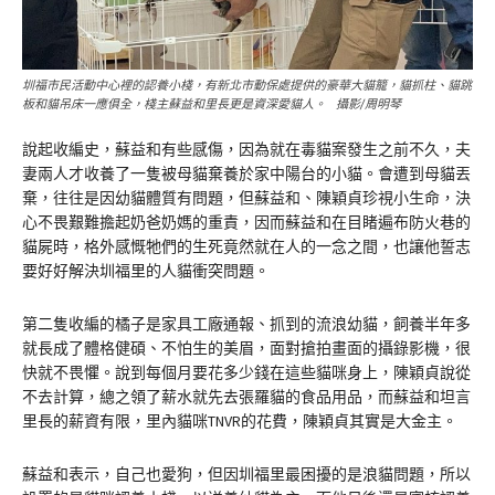
圳福市民活動中心裡的認養小棧，有新北市動保處提供的豪華大貓籠，貓抓柱、貓跳
板和貓吊床一應俱全，棧主蘇益和里長更是資深愛貓人。 攝影/周明琴
說起收編史，蘇益和有些感傷，因為就在毒貓案發生之前不久，夫
妻兩人才收養了一隻被母貓棄養於家中陽台的小貓。會遭到母貓丟
棄，往往是因幼貓體質有問題，但蘇益和、陳穎貞珍視小生命，決
心不畏艱難擔起奶爸奶媽的重責，因而蘇益和在目睹遍布防火巷的
貓屍時，格外感慨牠們的生死竟然就在人的一念之間，也讓他誓志
要好好解決圳福里的人貓衝突問題。
第二隻收編的橘子是家具工廠通報、抓到的流浪幼貓，飼養半年多
就長成了體格健碩、不怕生的美眉，面對搶拍畫面的攝錄影機，很
快就不畏懼。說到每個月要花多少錢在這些貓咪身上，陳穎貞說從
不去計算，總之領了薪水就先去張羅貓的食品用品，而蘇益和坦言
里長的薪資有限，里內貓咪TNVR的花費，陳穎貞其實是大金主。
蘇益和表示，自己也愛狗，但因圳福里最困擾的是浪貓問題，所以