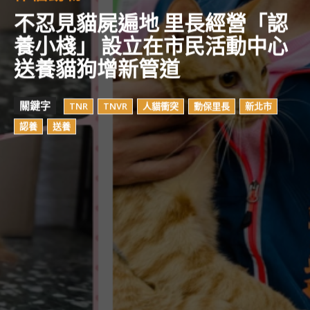
不忍見貓屍遍地 里長經營「認
養小棧」 設立在市民活動中心
送養貓狗增新管道
關鍵字
TNR
TNVR
人貓衝突
動保里長
新北市
認養
送養