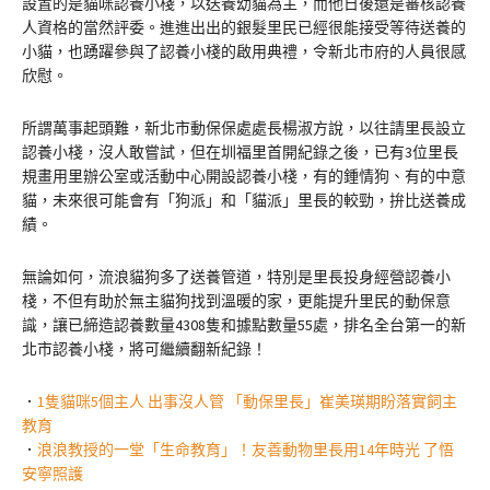
設置的是貓咪認養小棧，以送養幼貓為主，而他日後還是審核認養
人資格的當然評委。進進出出的銀髮里民已經很能接受等待送養的
小貓，也踴躍參與了認養小棧的啟用典禮，令新北市府的人員很感
欣慰。
所謂萬事起頭難，新北市動保保處處長楊淑方說，以往請里長設立
認養小棧，沒人敢嘗試，但在圳福里首開紀錄之後，已有3位里長
規畫用里辦公室或活動中心開設認養小棧，有的鍾情狗、有的中意
貓，未來很可能會有「狗派」和「貓派」里長的較勁，拚比送養成
績。
無論如何，流浪貓狗多了送養管道，特別是里長投身經營認養小
棧，不但有助於無主貓狗找到溫暖的家，更能提升里民的動保意
識，讓已締造認養數量4308隻和據點數量55處，排名全台第一的新
北市認養小棧，將可繼續翻新紀錄！
．
1隻貓咪5個主人 出事沒人管 「動保里長」崔美瑛期盼落實飼主
教育
．
浪浪教授的一堂「生命教育」！友善動物里長用14年時光 了悟
安寧照護