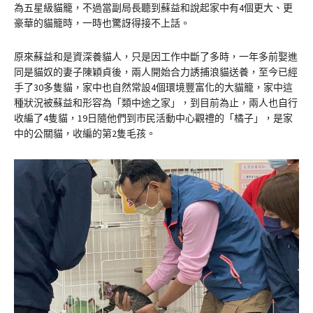
為五星級貓籠，不過當副局長聽到蘇益和說起家中有4個更大、更
豪華的貓籠時，一時也驚訝得接不上話。
原來蘇益和是資深養貓人，只是因工作中斷了多時，一年多前娶進
同是貓奴的妻子陳穎貞後，兩人開始合力誘捕浪貓送養，至今已經
手了30多隻貓，家中也自然常設4個環境豐富化的大貓籠，家中這
種狀況被蘇益和形容為「類中途之家」，到目前為止，兩人也自行
收編了4隻貓，19日隨他們到市民活動中心觀禮的「橘子」，是家
中的公關貓，收編的第2隻毛孩。