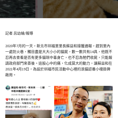
記者 呂幼綸/報導
2020年7月的一天，新北市圳福里里長蘇益和接獲通報，趕到里內
一處防火巷，觸目盡是大大小小的貓屍，數一數共有14具，他既不
忍再去查看是否有更多貓咪中毒身亡，也不忍為牠們收屍，只能報
請政府部門來善後。這股心中的痛，化成莫大的動力，讓蘇益和在
2021年4月19日，為設於圳福市民活動中心裡的浪貓認養小棧掛牌
啟用。