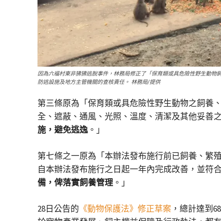
因為六福村東非狒狒逃脫事件，林務局修正了「保育類或具危險性野生動物
防逃設施及地方主管機關的查核責任。 林務局/提供
第三條原為「保育類或具危險性野生動物之飼養
全、遮蔽、通風、光照、溫度、清潔及其他妥善
施，避免逃逸
。」
第七條之一原為「本辦法發布施行前已飼養、繁
自本辦法發布施行之日起一年內完成改善，並符
備，俾落實飼養管理
。」
28日公告的
《動物保護法》修正草案
，總計達到6