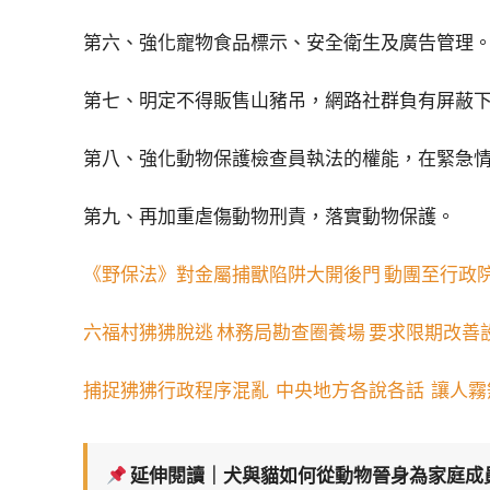
第六、強化寵物食品標示、安全衛生及廣告管理
第七、明定不得販售山豬吊，網路社群負有屏蔽
第八、強化動物保護檢查員執法的權能，在緊急
第九、再加重虐傷動物刑責，落實動物保護。
《野保法》對金屬捕獸陷阱大開後門 動團至行政
六福村狒狒脫逃 林務局勘查圈養場 要求限期改善
捕捉狒狒行政程序混亂 中央地方各說各話 讓人霧
延伸閱讀｜犬與貓如何從動物晉身為家庭成