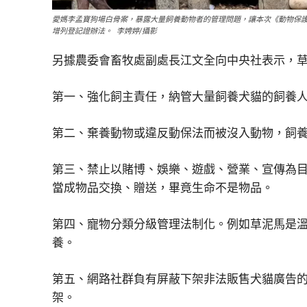
愛媽李孟寶狗場白骨案，暴露大量飼養動物者的管理問題，讓本次《動物保
增列登記證辦法。 李娉婷/攝影
另據農委會畜牧處副處長江文全向中央社表示，草
第一、強化飼主責任，納管大量飼養犬貓的飼養
第二、棄養動物或違反動保法而被沒入動物，飼
第三、禁止以賭博、娛樂、遊戲、營業、宣傳為
當成物品交換、贈送，畢竟生命不是物品。
第四、寵物分類分級管理法制化。例如草泥馬是
養。
第五、網路社群負有屏蔽下架非法販售犬貓廣告
架。