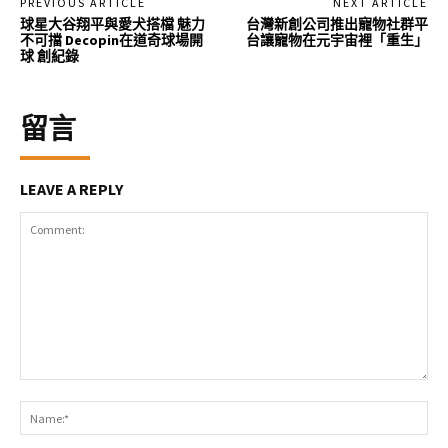
PREVIOUS ARTICLE
NEXT ARTICLE
球星大谷翔平與愛犬搭檔 魅力
台灣新創公司推出寵物社群平
不可擋 Decopin在道奇球場開
台讓寵物在元宇宙裡「重生」
球 創紀錄
留言
LEAVE A REPLY
Comment:
Na