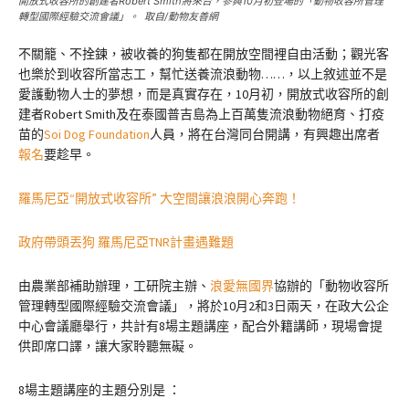
開放式收容所的創建者Robert Smith將來台，參與10月初登場的「動物收容所管理
轉型國際經驗交流會議」。 取自/動物友善網
不關籠、不拴鍊，被收養的狗隻都在開放空間裡自由活動；觀光客
也樂於到收容所當志工，幫忙送養流浪動物……，以上敘述並不是
愛護動物人士的夢想，而是真實存在，10月初，開放式收容所的創
建者Robert Smith及在泰國普吉島為上百萬隻流浪動物絕育、打疫
苗的
Soi Dog Foundation
人員，將在台灣同台開講，有興趣出席者
報名
要趁早。
羅馬尼亞“開放式收容所” 大空間讓浪浪開心奔跑！
政府帶頭丟狗 羅馬尼亞TNR計畫遇難題
由農業部補助辦理，工研院主辦、
浪愛無國界
協辦的「動物收容所
管理轉型國際經驗交流會議」，將於10月2和3日兩天，在政大公企
中心會議廳舉行，共計有8場主題講座，配合外籍講師，現場會提
供即席口譯，讓大家聆聽無礙。
8場主題講座的主題分別是 ：