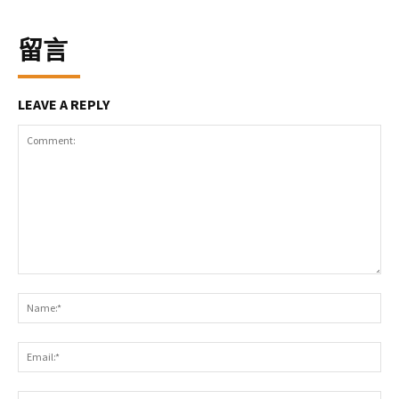
留言
LEAVE A REPLY
Comment:
Na
Ema