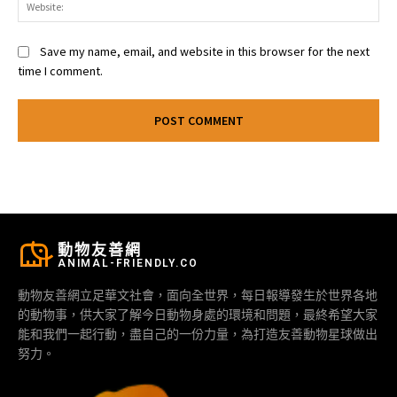
Web
Save my name, email, and website in this browser for the next
time I comment.
動物友善網
ANIMAL-FRIENDLY.CO
動物友善網立足華文社會，面向全世界，每日報導發生於世界各地
的動物事，供大家了解今日動物身處的環境和問題，最終希望大家
能和我們一起行動，盡自己的一份力量，為打造友善動物星球做出
努力。