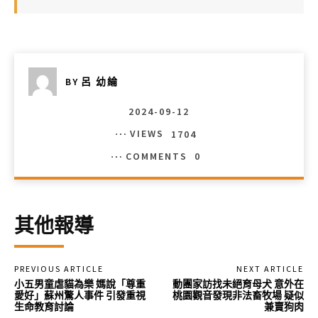
BY
呂 幼綸
2024-09-12
VIEWS
1704
COMMENTS
0
其他報導
PREVIOUS ARTICLE
NEXT ARTICLE
小五男童虐貓為樂 媽說「尊重
動團家訪找未絕育母犬 意外在
愛好」蘇州驚人事件 引發重視
桃園觀音發現非法畜牧場 疑似
生命教育討論
兼賣狗肉