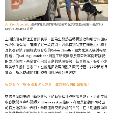
Soi Dog Foundation
在泰國普吉島有獨特的救援和收容流浪動物經驗。取自/Soi
Dog Foundation 官網
工研院研究經理王寶苑表示，因為生態熱區移置流浪狗引發的開放
式收容所倡議，喧騰了好一段時間，因此特別請來在羅馬尼亞和土
耳其都建造了開放式收容所的Robert Smith，和大家深入探討相關
問題，而Soi Dog Foundation則是工研院團隊搜尋亞洲案例時發現
的成功個案，基金會利用普吉島的地理優勢，結合觀光，吸引不少
歐美學生前往當志工，也就是把收容所融入觀光行程，非常稀有且
寶貴，所以邀請他們的領養部經理來分享經驗。
智能背心上身 泰國浪犬大變身 成為貼心的街頭警衛！
交流會議開場的「動物收容下的動物福祉與照護量能」，是由美國
收容獸醫學專科醫師Dr. Chumkee Aziz擔綱，在農業部動保司發出
的官方邀請函中表明，舉辦這場交流會議的目的，在「期能協助國