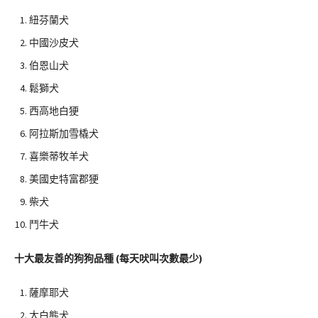
紐芬蘭犬
中國沙皮犬
伯恩山犬
鬆獅犬
西高地白㹴
阿拉斯加雪橇犬
喜樂蒂牧羊犬
美國史特富郡㹴
柴犬
鬥牛犬
十大最友善的狗狗品種 (每天吠叫次數最少)
薩摩耶犬
大白熊犬