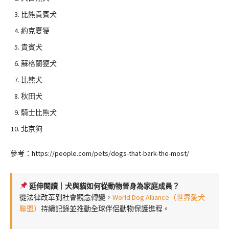
比熊貴賓犬
約克夏㹴
貴賓犬
蘇格蘭㹴犬
比熊犬
秋田犬
騎士比熊犬
北京狗
參考：https://people.com/pets/dogs-that-bark-the-most/
延伸閱讀｜犬與貓如何從動物晉身為家庭成員？
從法律改革到社會觀念轉變，
World Dog Alliance（世界愛犬
聯盟）
持續記錄並推動全球伴侶動物保護進程。