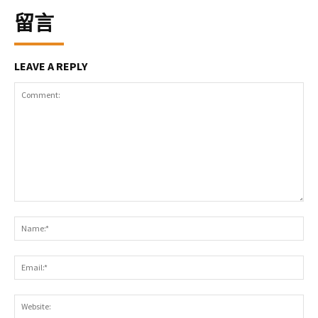
留言
LEAVE A REPLY
Comment:
Na
Ema
Web