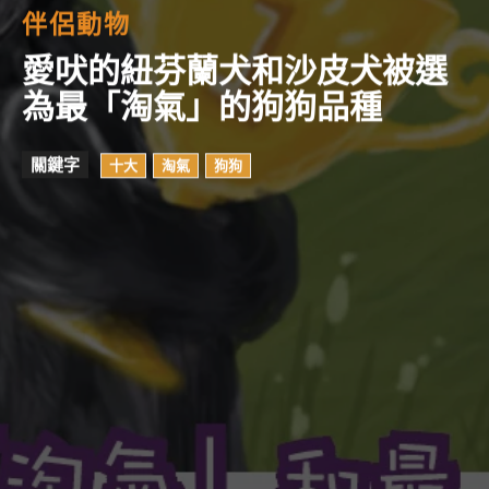
伴侶動物
愛吠的紐芬蘭犬和沙皮犬被選
為最「淘氣」的狗狗品種
關鍵字
十大
淘氣
狗狗