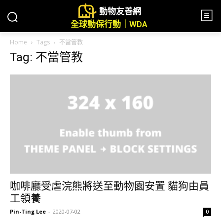
動物友善網
全球動保行動｜WDA
Home
Tags
不當管教
Tag: 不當管教
咖啡廳受虐浣熊將送至動物園安置 貓狗由員
工領養
Pin-Ting Lee
-
2020-07-02
0