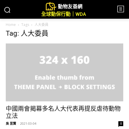
動物友善網
全球動保行動｜WDA
Home
Tags
人大委員
Tag: 人大委員
中國兩會揭幕多名人大代表再提反虐待動物
立法
吳 昱賢
-
2021-03-04
0