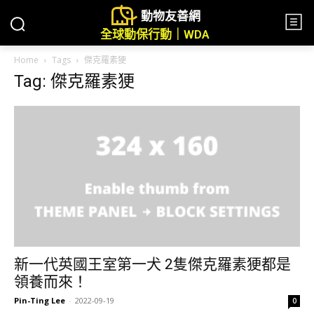
動物友善網
全球動保行動｜WDA
Home
Tags
傑克羅素㹴
Tag: 傑克羅素㹴
新一代英國王室第一犬 2隻傑克羅素㹴都是
領養而來！
Pin-Ting Lee
-
2022-09-19
0