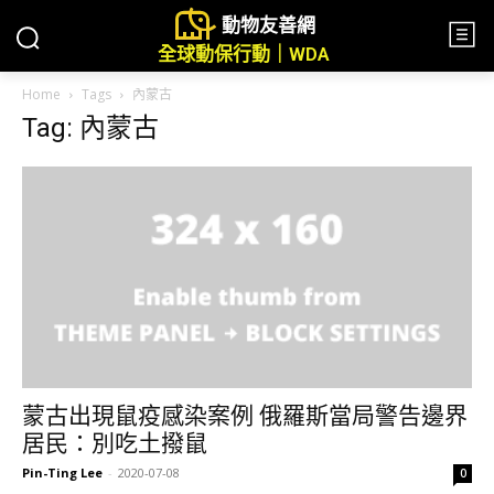
動物友善網
全球動保行動｜WDA
Home
Tags
內蒙古
Tag: 內蒙古
蒙古出現鼠疫感染案例 俄羅斯當局警告邊界
居民：別吃土撥鼠
Pin-Ting Lee
-
2020-07-08
0