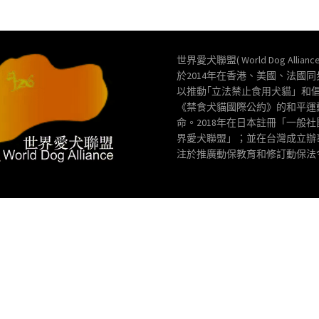
世界愛犬聯盟( World Dog Allianc
於2014年在香港、美國、法國
以推動｢立法禁止食用犬貓」和
《禁食犬貓國際公約》的和平運
命。2018年在日本註冊「一般
界愛犬聯盟」；並在台灣成立辦
注於推廣動保教育和修訂動保法