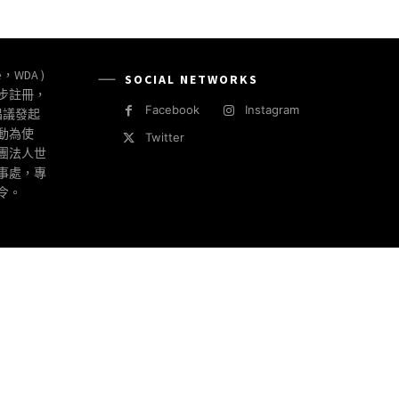
e，WDA )
SOCIAL NETWORKS
同步註冊，
Facebook
Instagram
倡議發起
動為使
Twitter
社團法人世
事處，專
令。