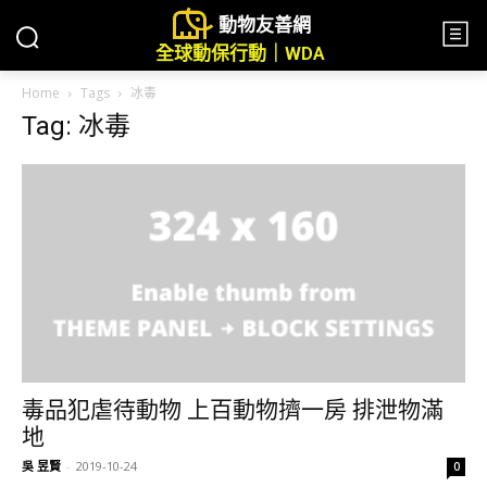
動物友善網
全球動保行動｜WDA
Home
Tags
冰毒
Tag: 冰毒
毒品犯虐待動物 上百動物擠一房 排泄物滿
地
吳 昱賢
-
2019-10-24
0