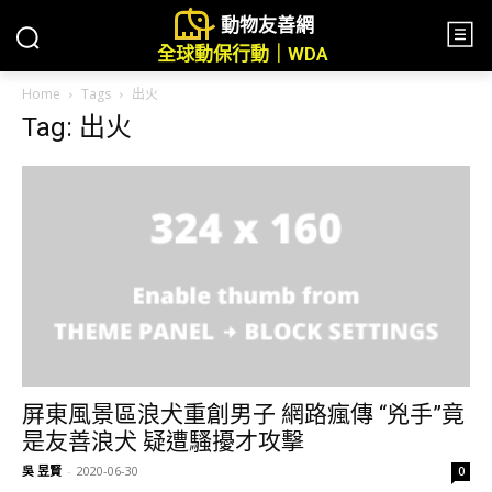
動物友善網
全球動保行動｜WDA
Home
Tags
出火
Tag: 出火
屏東風景區浪犬重創男子 網路瘋傳 “兇手”竟
是友善浪犬 疑遭騷擾才攻擊
吳 昱賢
-
2020-06-30
0