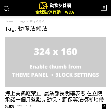
動物友善網
全球動保行動｜WDA
Home
Tags
動保法修法
Tag: 動保法修法
海上賽鴿應禁止 農業部長明確表態 在立院
承諾一個月盤點完動保、野保等法模糊地帶
吳 昱賢
-
2024-11-13
0