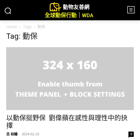
動物友善網
全球動保行動｜WDA
Home
Tags
動保
Tag: 動保
以動保挺野保 劉偉蘋在感性與理性中的抉
擇
呂 幼綸
-
2024-02-23
0