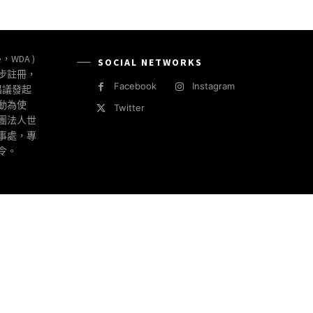
e，WDA )
SOCIAL NETWORKS
同步註冊，
Facebook
Instagram
倡議發起
動為使
Twitter
社團法人世
事處，專
令。