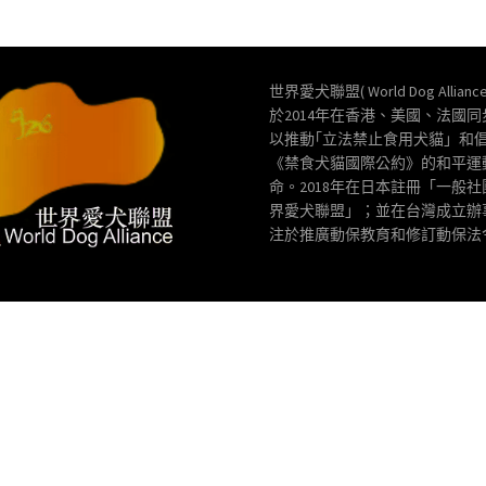
世界愛犬聯盟( World Dog Allianc
於2014年在香港、美國、法國
以推動｢立法禁止食用犬貓」和
《禁食犬貓國際公約》的和平運
命。2018年在日本註冊「一般
界愛犬聯盟」；並在台灣成立辦
注於推廣動保教育和修訂動保法