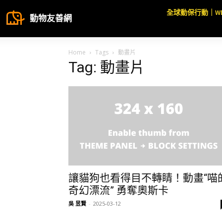
全球動保行動｜W
動物友善網
Home
Tags
動畫片
Tag: 動畫片
讓貓狗也看得目不轉睛！動畫“喵
奇幻漂流” 勇奪奧斯卡
吳 昱賢
-
2025-03-12