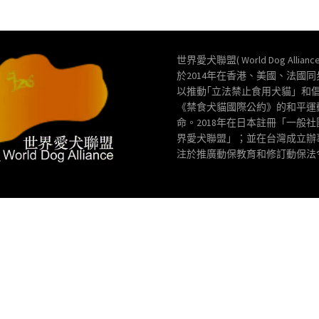
世界愛犬聯盟( World Dog Allianc
於2014年在香港、美國、法國
以推動｢立法禁止食用犬貓」和
《禁食犬貓國際公約》的和平運
命。2018年在日本註冊「一般
界愛犬聯盟」；並在台灣成立辦
注於推廣動保教育和修訂動保法