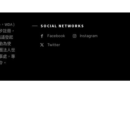
e，WDA )
SOCIAL NETWORKS
同步註冊，
Facebook
Instagram
倡議發起
動為使
Twitter
社團法人世
事處，專
令。