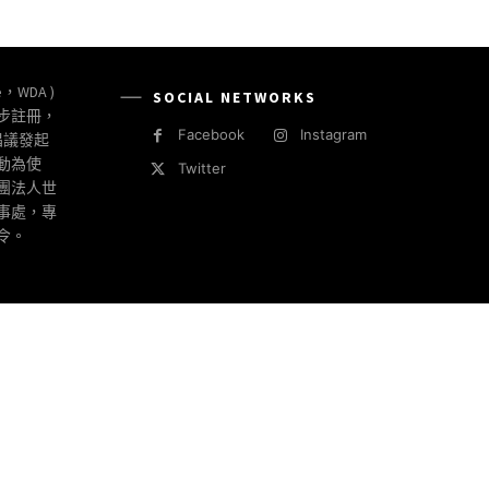
e，WDA )
SOCIAL NETWORKS
同步註冊，
Facebook
Instagram
倡議發起
動為使
Twitter
社團法人世
事處，專
令。