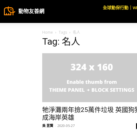
全球動保行動｜W
動物友善網
Home
Tags
名人
Tag: 名人
牠淨灘兩年撿25萬件垃圾 英國狗
成海岸英雄
吳 昱賢
-
2020-05-27