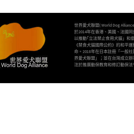
世界愛犬聯盟( World Dog Allianc
於2014年在香港、美國、法國
以推動｢立法禁止食用犬貓」和
《禁食犬貓國際公約》的和平運
命。2018年在日本註冊「一般
界愛犬聯盟」；並在台灣成立辦
注於推廣動保教育和修訂動保法