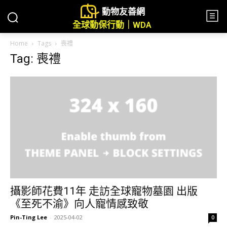
動物友善網
全球動保行動｜WDA
Home
Tags
喪禮
Tag: 喪禮
攝影師花費11年 走訪全球寵物墓園 出版
《至死不渝》向人寵情感致敬
Pin-Ting Lee
-
2025-04-02
0