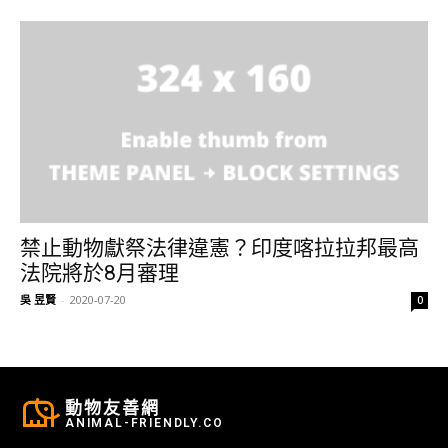
禁止動物獻祭法律違憲？印度喀拉拉邦最高
法院將於8月審理
吳 昱賢
-
2020-07-20
0
動物友善網
ANIMAL-FRIENDLY.CO