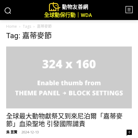
動物友善網
全球動保行動｜WDA
Home
Tags
嘉蒂麥節
Tag: 嘉蒂麥節
全球最大動物獻祭又到來尼泊爾「嘉蒂麥
節」血染聖地 引發國際譴責
吳 昱賢
-
2024-12-13
0