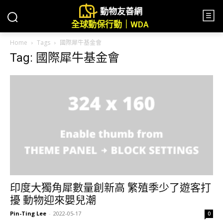
動物友善網
全球動保行動｜WDA
Home
Tags
國際犀牛基金會
Tag: 國際犀牛基金會
印度大獨角犀數量創新高 繁殖季少了遊客打
擾 動物迎來嬰兒潮
Pin-Ting Lee
-
2022-05-17
0