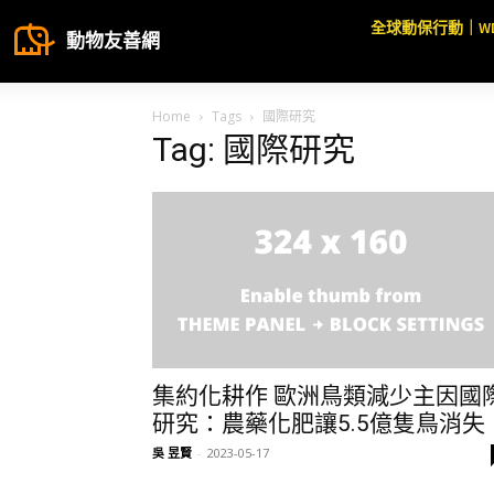
全球動保行動｜W
動物友善網
Home
Tags
國際研究
Tag: 國際研究
集約化耕作 歐洲鳥類減少主因國
研究：農藥化肥讓5.5億隻鳥消失
吳 昱賢
-
2023-05-17