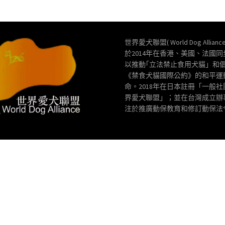
世界愛犬聯盟( World Dog Allianc
於2014年在香港、美國、法國
以推動｢立法禁止食用犬貓」和
《禁食犬貓國際公約》的和平運
命。2018年在日本註冊「一般
界愛犬聯盟」；並在台灣成立辦
注於推廣動保教育和修訂動保法