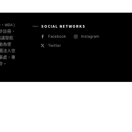
e，WDA )
SOCIAL NETWORKS
同步註冊，
Facebook
Instagram
倡議發起
動為使
Twitter
社團法人世
事處，專
令。