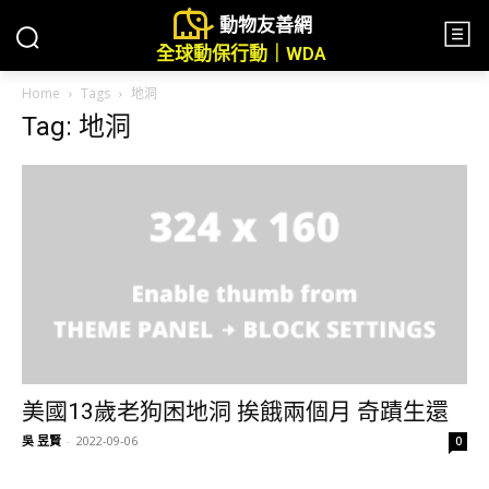
動物友善網
全球動保行動｜WDA
Home
Tags
地洞
Tag: 地洞
美國13歲老狗困地洞 挨餓兩個月 奇蹟生還
吳 昱賢
-
2022-09-06
0