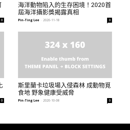
阿
海洋動物陷入的生存困境！2020首
屆海洋攝影獎揭露真相
Pin-Ting Lee
-
2020-11-18
0
0
化
斯里蘭卡垃圾場入侵森林 成動物覓
食地 野象健康受威脅
Pin-Ting Lee
-
2020-10-08
0
0