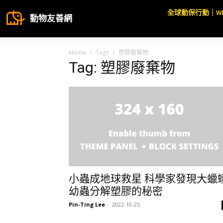
全球動保行動｜W
動物友善網
Home
Tags
塑膠廢棄物
Tag: 塑膠廢棄物
小蟲成地球救星 科學家發現大蠟
幼蟲分解塑膠的秘密
Pin-Ting Lee
-
2022-10-25