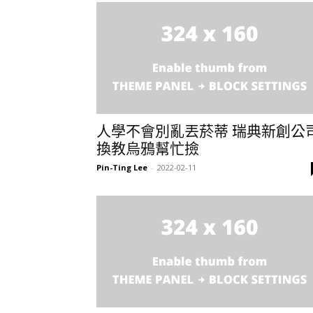
人學不會別亂丟菸蒂 瑞典新創公
換教烏鴉幫忙撿
Pin-Ting Lee
-
2022-02-11