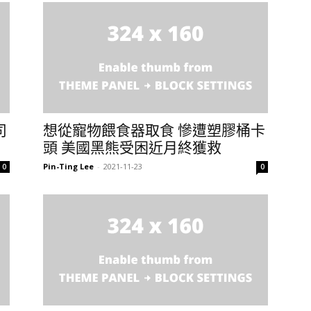
司
想從寵物餵食器取食 慘遭塑膠桶卡
頭 美國黑熊受困近月終獲救
Pin-Ting Lee
-
2021-11-23
0
0