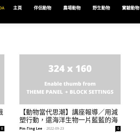
DA
主頁
伴侶動物
農場動物
野生動物
實驗動物
蛾
【動物當代思潮】講座報導／用減
塑行動，還海洋生物一片藍藍的海
Pin-Ting Lee
-
2022-09-23
0
0