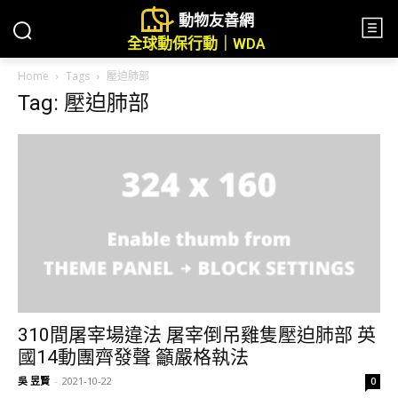
動物友善網
全球動保行動｜WDA
Home
Tags
壓迫肺部
Tag: 壓迫肺部
310間屠宰場違法 屠宰倒吊雞隻壓迫肺部 英
國14動團齊發聲 籲嚴格執法
吳 昱賢
-
2021-10-22
0