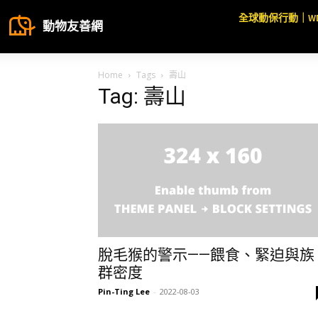
全球動保行動｜W
動物友善網
Home
Tags
壽山
Tag: 壽山
脫毛猴的警示——餵食、緊迫與族
群密度
Pin-Ting Lee
-
2022-08-03