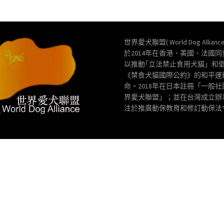
世界愛犬聯盟( World Dog Allianc
於2014年在香港、美國、法國
以推動｢立法禁止食用犬貓」和
《禁食犬貓國際公約》的和平運
命。2018年在日本註冊「一般
界愛犬聯盟」；並在台灣成立辦
注於推廣動保教育和修訂動保法