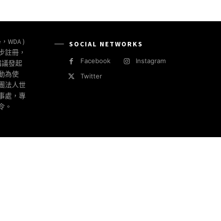
e，WDA )
SOCIAL NETWORKS
同步註冊，
Facebook
Instagram
倡議發起
動為使
Twitter
社團法人世
事處，專
令。