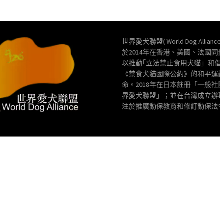
世界愛犬聯盟( World Dog Allianc
於2014年在香港、美國、法國
以推動｢立法禁止食用犬貓」和
《禁食犬貓國際公約》的和平運
命。2018年在日本註冊「一般
界愛犬聯盟」；並在台灣成立辦
注於推廣動保教育和修訂動保法