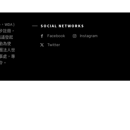
e，WDA )
SOCIAL NETWORKS
同步註冊，
Facebook
Instagram
倡議發起
動為使
Twitter
社團法人世
事處，專
令。