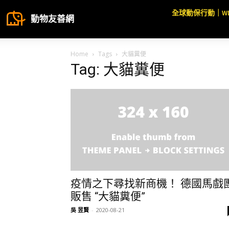
全球動保行動｜W
動物友善網
Home
Tags
大貓糞便
Tag: 大貓糞便
疫情之下尋找新商機！ 德國馬戲
販售 “大貓糞便”
吳 昱賢
-
2020-08-21