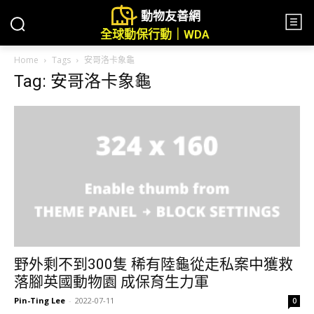
動物友善網
全球動保行動｜WDA
Home
Tags
安哥洛卡象龜
Tag: 安哥洛卡象龜
野外剩不到300隻 稀有陸龜從走私案中獲救
落腳英國動物園 成保育生力軍
Pin-Ting Lee
-
2022-07-11
0