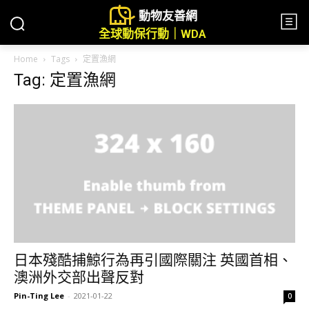
動物友善網
全球動保行動｜WDA
Home
Tags
定置漁網
Tag: 定置漁網
日本殘酷捕鯨行為再引國際關注 英國首相、
澳洲外交部出聲反對
Pin-Ting Lee
-
2021-01-22
0