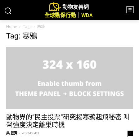
動物友善網
全球動保行動｜WDA
Home
Tags
寒鴉
Tag: 寒鴉
動物界的“民主投票”研究揭寒鴉起飛秘密 叫
聲強度決定離巢時機
吳 昱賢
-
2022-06-01
0