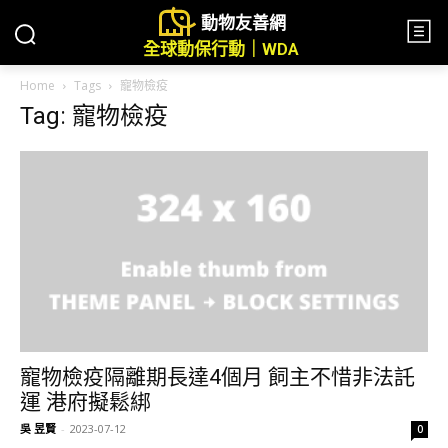
動物友善網
全球動保行動｜WDA
Home
Tags
寵物檢疫
Tag: 寵物檢疫
寵物檢疫隔離期長達4個月 飼主不惜非法託
運 港府擬鬆綁
吳 昱賢
-
2023-07-12
0