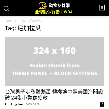
動物友善網
全球動保行動｜WDA
Home
Tags
尼加拉瓜
Tag: 尼加拉瓜
台灣男子走私鸚鵡蛋 轉機途中遭美國海關識
破 24隻小鸚鵡獲救
Pin-Ting Lee
-
2023-06-09
0