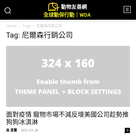
動物友善網
全球動保行動｜WDA
Home
Tags
尼爾森行銷公司
Tag: 尼爾森行銷公司
面對疫情 寵物市場不減反增美國公司趁勢推
狗狗冰淇淋
吳 昱賢
-
2021-01-29
0