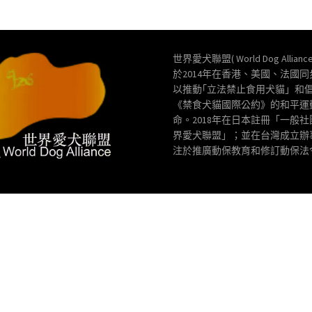
世界愛犬聯盟( World Dog Allianc
於2014年在香港、美國、法國
以推動｢立法禁止食用犬貓」和
《禁食犬貓國際公約》的和平運
命。2018年在日本註冊「一般
界愛犬聯盟」；並在台灣成立辦
注於推廣動保教育和修訂動保法