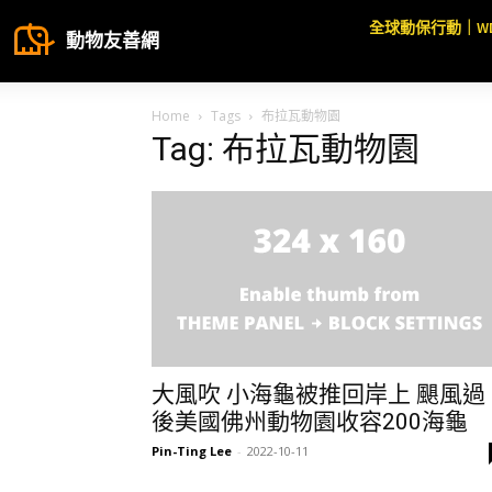
全球動保行動｜W
動物友善網
Home
Tags
布拉瓦動物園
Tag: 布拉瓦動物園
大風吹 小海龜被推回岸上 颶風過
後美國佛州動物園收容200海龜
Pin-Ting Lee
-
2022-10-11