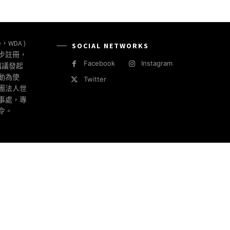
e，WDA )
SOCIAL NETWORKS
同步註冊，
Facebook
Instagram
倡議發起
動為使
Twitter
社團法人世
事處，專
令。