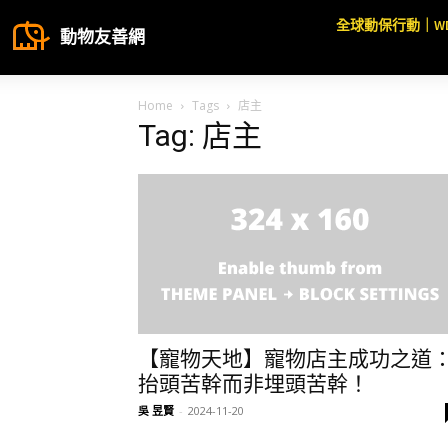
全球動保行動｜W
動物友善網
Home
Tags
店主
Tag: 店主
【寵物天地】寵物店主成功之道
抬頭苦幹而非埋頭苦幹！
吳 昱賢
-
2024-11-20