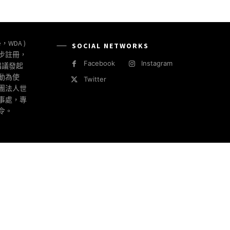
e，WDA )
SOCIAL NETWORKS
同步註冊，
Facebook
Instagram
倡議發起
動為使
Twitter
社團法人世
事處，專
令。