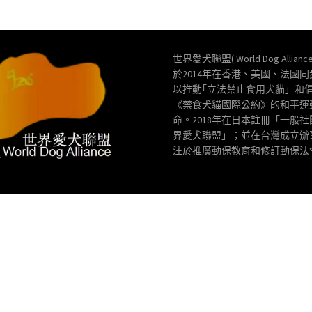
世界愛犬聯盟( World Dog Allianc
於2014年在香港、美國、法國
以推動｢立法禁止食用犬貓」和
《禁食犬貓國際公約》的和平運
命。2018年在日本註冊「一般
界愛犬聯盟」；並在台灣成立辦
注於推廣動保教育和修訂動保法